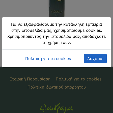
Για να εξασφαλίσουμε την κατάλληλη εμπειρία
στην ιστοσελίδα μας, χρησιμοποιούμε cookies.
Kορωνέικη ποικιλία .
Χρησιμοποιώντας την ιστοσελίδα μας, αποδέχεστε
τη χρήση τους.
Έξτρα παρθένο ελαιόλαδο ψυχρής έκθλιψης.
Διαστάσεις -> Υ:28– Μ : 6,5
Πολιτική για τα cookies
Δέχομαι
Εταιρική Παρουσίαση
Πολιτική για τα cookies
Πολιτική ιδιωτικού απορρήτου